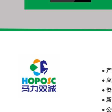
● 
● 
● 
● 
● 