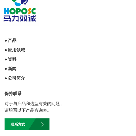
● 产品
● 应用领域
● 资料
● 新闻
● 公司简介
保持联系
对于与产品和选型有关的问题，
请填写以下产品咨询表。
联系方式