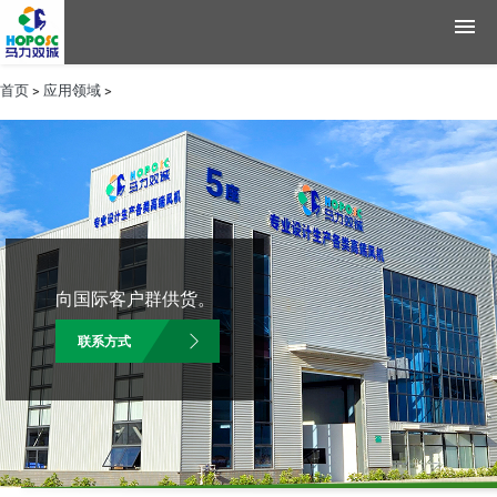
首页
>
应用领域
>
产品
应用领域
资料
新闻
向国际客户群供货。
公司简介
联系方式
联系方式
English
Chinese
|