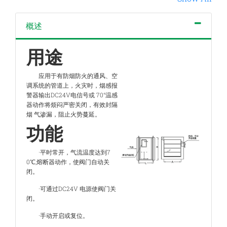
概述
用途
应用于有防烟防火的通风、空
调系统的管道上，火灾时，烟感报
警器输出DC24V电信号或 70°温感
器动作将烦闷严密关闭，有效封隔
烟 气渗漏，阻止火势蔓延。
功能
·平时常开，气流温度达到7
0℃,熔断器动作，使阀门自动关
闭。
·可通过DC24V 电源使阀门关
闭。
·手动开启或复位。