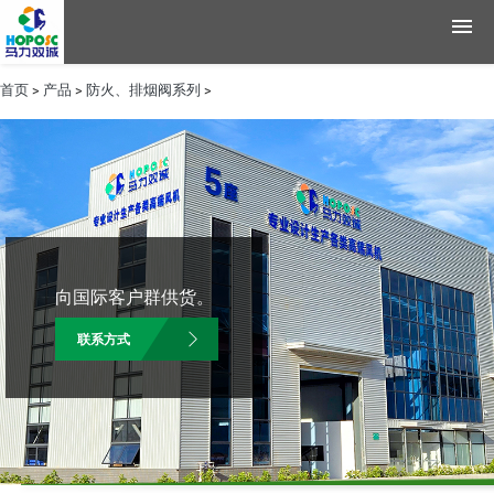
首页
>
产品
>
防火、排烟阀系列
>
产品
应用领域
资料
新闻
向国际客户群供货。
公司简介
联系方式
联系方式
English
Chinese
|