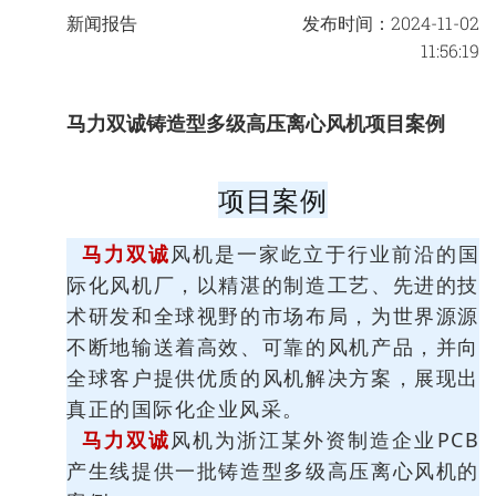
新闻报告
发布时间：2024-11-02
11:56:19
马力双诚铸造型多级高压离心风机项目案例
项目案例
马力双诚
风机是
一家屹立于行业前沿的国
际化风机厂，以精湛的制造工艺、先进的技
术研发和全球视野的市场布局，为世界源源
不断地输送着高效、可靠的风机产品，并向
全球客户提供优质的风机解决方案，展现出
真正的国际化企业风采。
马力双诚
风机
为浙江某外资制造企业PCB
产生线提供一批铸造型多级高压离心风机的